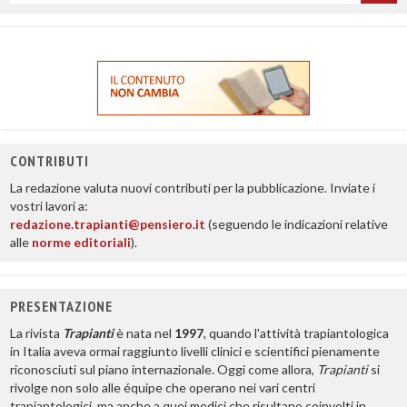
titolo
CONTRIBUTI
La redazione valuta nuovi contributi per la pubblicazione. Inviate i
vostri lavori a:
redazione.trapianti@pensiero.it
(seguendo le indicazioni relative
alle
norme editoriali
).
PRESENTAZIONE
La rivista
Trapianti
è nata nel
1997
, quando l'attività trapiantologica
in Italia aveva ormai raggiunto livelli clinici e scientifici pienamente
riconosciuti sul piano internazionale. Oggi come allora,
Trapianti
si
rivolge non solo alle équipe che operano nei vari centri
trapiantologici, ma anche a quei medici che risultano coinvolti in