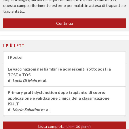
questo campo, riferimento esterno per malati in attesa di trapianto e
trapiantati...
Continua
I PIÙ LETTI
I Poster
Le vaccinazioni nei bambini e adolescenti sottoposti a
TCSE o TOS
di
Lucia Di Maio
et al.
Primary graft dysfunction dopo trapianto di cuore:
applicazione e validazione clinica della classificazione
ISHLT
di
Mario Sabatino
et al.
Lista completa
(ultimi 30 giorni)