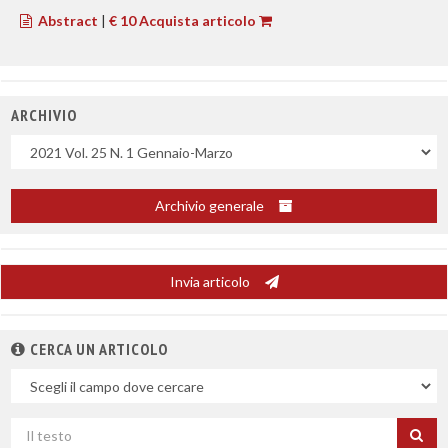
Abstract
|
€ 10 Acquista articolo
ARCHIVIO
Uscite
Archivio generale
Invia articolo
CERCA UN ARTICOLO
Nel
campo
Cerca
per