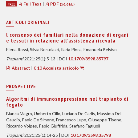
Full Text
|
PDF
FREE
(56,6 kb)
ARTICOLI ORIGINALI
l consenso dei familiari nella donazione di organi
e tessuti in relazione all’assistenza ricevuta
Elena Rossi, Silvia Bortolazzi, Ilaria Pinca, Emanuela Belviso
Trapianti
2021;25(1):5-13 | DOI
10.1709/3598.35797
Abstract
|
€ 10 Acquista articolo
PROSPETTIVE
Algoritmi di immunosoppressione nel trapianto di
fegato
Bianca Magro, Umberto Cillo, Luciano De Carlis, Massimo Del
Gaudio, Paolo De Simone, Francesco Lupo, Giuseppe Tisone,
Riccardo Volpes, Paolo Giuffrida, Stefano Fagiuoli
Trapianti
2021;25(1):14-25 | DOI
10.1709/3598.35798