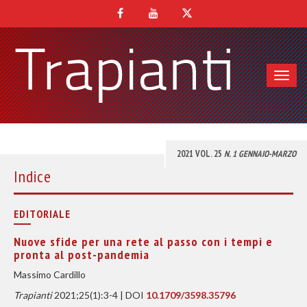
Toggl
navig
2021 VOL. 25
N. 1 GENNAIO-MARZO
Indice
EDITORIALE
Nuove sfide per una rete al passo con i tempi e
pronta al post-pandemia
Massimo Cardillo
Trapianti
2021;25(1):3-4 | DOI
10.1709/3598.35796