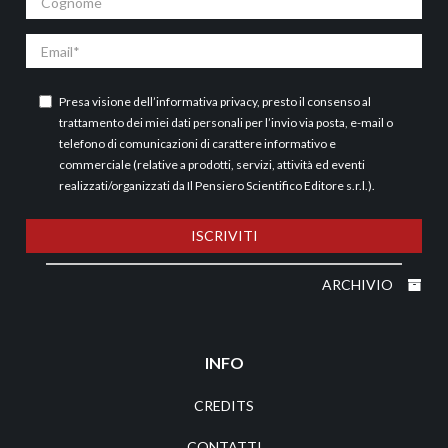
Email
Presa visione dell’
informativa privacy
, presto il consenso al
trattamento dei miei dati personali per l’invio via posta, e-mail o
telefono di comunicazioni di carattere informativo e
commerciale (relative a prodotti, servizi, attività ed eventi
realizzati/organizzati da Il Pensiero Scientifico Editore s.r.l.).
ISCRIVITI
ARCHIVIO
INFO
CREDITS
CONTATTI