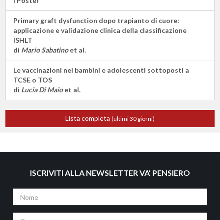
I Poster
Primary graft dysfunction dopo trapianto di cuore:
applicazione e validazione clinica della classificazione
ISHLT
di
Mario Sabatino
et al.
Le vaccinazioni nei bambini e adolescenti sottoposti a
TCSE o TOS
di
Lucia Di Maio
et al.
Lista completa
(ultimi 30 giorni)
ISCRIVITI ALLA NEWSLETTER VA' PENSIERO
Nome
Cognome