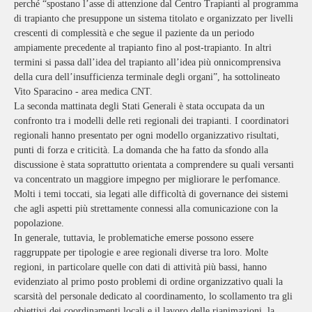
perché “spostano l’asse di attenzione dal Centro Trapianti al programma
di trapianto che presuppone un sistema titolato e organizzato per livelli
crescenti di complessità e che segue il paziente da un periodo
ampiamente precedente al trapianto fino al post-trapianto. In altri
termini si passa dall’idea del trapianto all’idea più onnicomprensiva
della cura dell’insufficienza terminale degli organi”, ha sottolineato
Vito Sparacino - area medica CNT.
La seconda mattinata degli Stati Generali è stata occupata da un
confronto tra i modelli delle reti regionali dei trapianti. I coordinatori
regionali hanno presentato per ogni modello organizzativo risultati,
punti di forza e criticità. La domanda che ha fatto da sfondo alla
discussione è stata soprattutto orientata a comprendere su quali versanti
va concentrato un maggiore impegno per migliorare le perfomance.
Molti i temi toccati, sia legati alle difficoltà di governance dei sistemi
che agli aspetti più strettamente connessi alla comunicazione con la
popolazione.
In generale, tuttavia, le problematiche emerse possono essere
raggruppate per tipologie e aree regionali diverse tra loro. Molte
regioni, in particolare quelle con dati di attività più bassi, hanno
evidenziato al primo posto problemi di ordine organizzativo quali la
scarsità del personale dedicato al coordinamento, lo scollamento tra gli
obiettivi dei coordinamenti locali e il lavoro delle rianimazioni, la