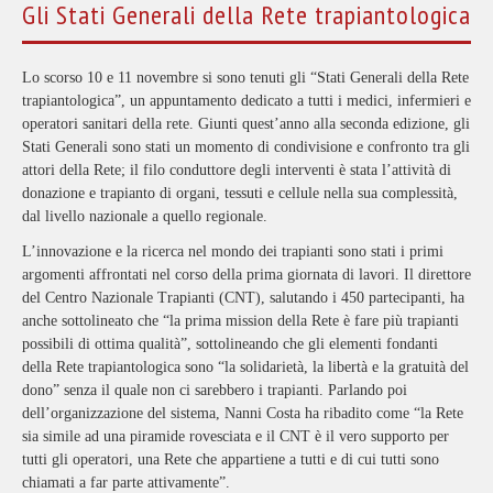
Gli Stati Generali della Rete trapiantologica
L
o scorso 10 e 11 novembre si sono tenuti gli “Stati Generali della Rete
trapiantologica”, un appuntamento dedicato a tutti i medici, infermieri e
operatori sanitari della rete. Giunti quest’anno alla seconda edizione, gli
Stati Generali sono stati un momento di condivisione e confronto tra gli
attori della Rete; il filo conduttore degli interventi è stata l’attività di
donazione e trapianto di organi, tessuti e cellule nella sua complessità,
dal livello nazionale a quello regionale.
L’innovazione e la ricerca nel mondo dei trapianti sono stati i primi
argomenti affrontati nel corso della prima giornata di lavori. Il direttore
del Centro Nazionale Trapianti (CNT), salutando i 450 partecipanti, ha
anche sottolineato che “la prima mission della Rete è fare più trapianti
possibili di ottima qualità”, sottolineando che gli elementi fondanti
della Rete trapiantologica sono “la solidarietà, la libertà e la gratuità del
dono” senza il quale non ci sarebbero i trapianti. Parlando poi
dell’organizzazione del sistema, Nanni Costa ha ribadito come “la Rete
sia simile ad una piramide rovesciata e il CNT è il vero supporto per
tutti gli operatori, una Rete che appartiene a tutti e di cui tutti sono
chiamati a far parte attivamente”.