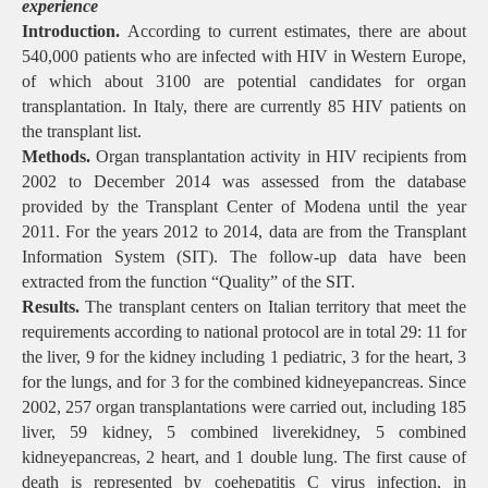
experience
Introduction.
According to current estimates, there are about
540,000 patients who are infected with HIV in Western Europe,
of which about 3100 are potential candidates for organ
transplantation. In Italy, there are currently 85 HIV patients on
the transplant list.
Methods.
Organ transplantation activity in HIV recipients from
2002 to December 2014 was assessed from the database
provided by the Transplant Center of Modena until the year
2011. For the years 2012 to 2014, data are from the Transplant
Information System (SIT). The follow-up data have been
extracted from the function “Quality” of the SIT.
Results.
The transplant centers on Italian territory that meet the
requirements according to national protocol are in total 29: 11 for
the liver, 9 for the kidney including 1 pediatric, 3 for the heart, 3
for the lungs, and for 3 for the combined kidneyepancreas. Since
2002, 257 organ transplantations were carried out, including 185
liver, 59 kidney, 5 combined liverekidney, 5 combined
kidneyepancreas, 2 heart, and 1 double lung. The first cause of
death is represented by coehepatitis C virus infection, in