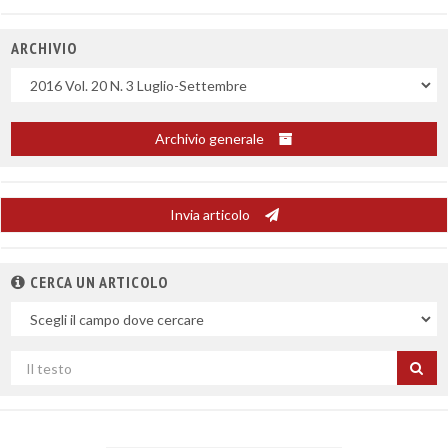
ARCHIVIO
Uscite
Archivio generale
Invia articolo
CERCA UN ARTICOLO
Nel
campo
Cerca
per
titolo