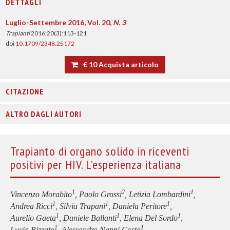
DETTAGLI
Luglio-Settembre 2016, Vol. 20,
N. 3
Trapianti
2016;20(3):113-121
doi
10.1709/2348.25172
€ 10 Acquista articolo
CITAZIONE
ALTRO DAGLI AUTORI
Trapianto di organo solido in riceventi
positivi per HIV. L’esperienza italiana
1
2
1
Vincenzo Morabito
, Paolo Grossi
, Letizia Lombardini
,
1
1
1
Andrea Ricci
, Silvia Trapani
, Daniela Peritore
,
1
1
1
Aurelio Gaeta
, Daniele Ballanti
, Elena Del Sordo
,
1
1
Lucia Rizzato
, Alessandro Nanni Costa