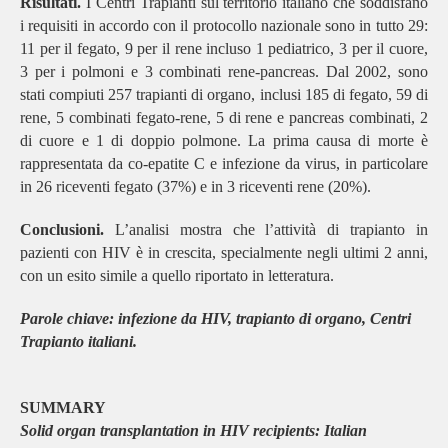
Risultati.
I Centri Trapianti sul territorio italiano che soddisfano
i requisiti in accordo con il protocollo nazionale sono in tutto 29:
11 per il fegato, 9 per il rene incluso 1 pediatrico, 3 per il cuore,
3 per i polmoni e 3 combinati rene-pancreas. Dal 2002, sono
stati compiuti 257 trapianti di organo, inclusi 185 di fegato, 59 di
rene, 5 combinati fegato-rene, 5 di rene e pancreas combinati, 2
di cuore e 1 di doppio polmone. La prima causa di morte è
rappresentata da co-epatite C e infezione da virus, in particolare
in 26 riceventi fegato (37%) e in 3 riceventi rene (20%).
Conclusioni.
L’analisi mostra che l’attività di trapianto in
pazienti con HIV è in crescita, specialmente negli ultimi 2 anni,
con un esito simile a quello riportato in letteratura.
Parole chiave: infezione da HIV, trapianto di organo, Centri
Trapianto italiani.
SUMMARY
Solid organ transplantation in HIV recipients: Italian