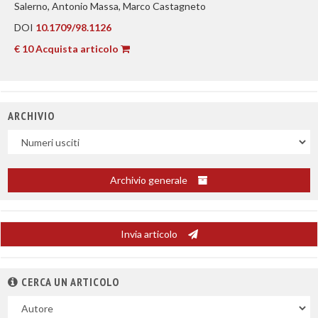
Salerno, Antonio Massa, Marco Castagneto
DOI
10.1709/98.1126
€ 10 Acquista articolo
ARCHIVIO
Uscite
Archivio generale
Invia articolo
CERCA UN ARTICOLO
Nel
campo