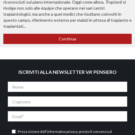
riconosciuti sul piano internazionale. Oggi come allora,
Trapianti
si
rivolge non solo alle équipe che operano nei vari centri
trapiantologici, ma anche a quei medici che risultano coinvolti in
questo campo, riferimento esterno per malati in attesa di trapianto e
trapiantati...
Continua
ISCRIVITI ALLA NEWSLETTER VA' PENSIERO
Nome
Cognome
Email
Presa visione dell’
informativa privacy
, presto il consenso al