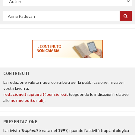
campo
Cerca
per
titolo
CONTRIBUTI
La redazione valuta nuovi contributi per la pubblicazione. Inviate i
vostri lavori a:
redazione.trapianti@pensiero.it
(seguendo le indicazioni relative
alle
norme editoriali
).
PRESENTAZIONE
La rivista
Trapianti
è nata nel
1997
, quando l'attività trapiantologica