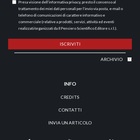
Presa visione dell’
informativa privacy
, presto il consenso al
trattamento dei miei dati personali per l’invio via posta, e-mail o
telefono di comunicazioni di carattere informativo e
commerciale (relative a prodotti, servizi, attività ed eventi
realizzati/organizzati da Il Pensiero Scientifico Editore s.r.l.).
ISCRIVITI
ARCHIVIO
INFO
CREDITS
CONTATTI
INVIA UN ARTICOLO